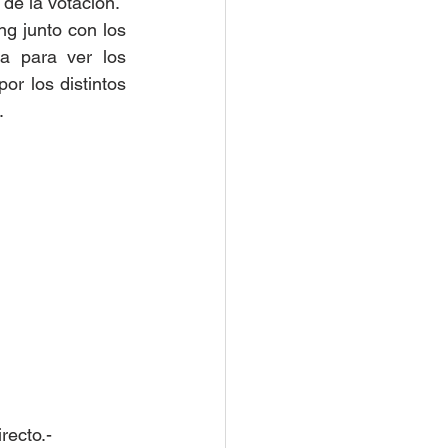
 de la votación.
g junto con los 
a para ver los 
r los distintos 
.
recto.-