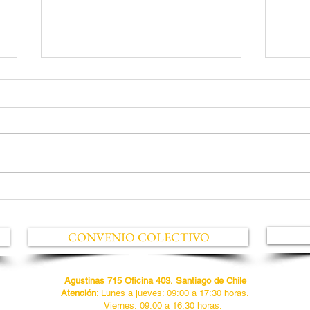
Alianza entrega solicitud
Post
formal para anticipar la
2026
Negociación Colectiva
Chil
CONVENIO COLECTIVO
2026. Por mandato de la
Asamblea nacional
Agustinas 715 Oficina 403.
Santiago de Chile
Atención
: Lunes a jueves: 09:00 a 17:30 horas.
Viernes:
09:00 a 16:30 horas.