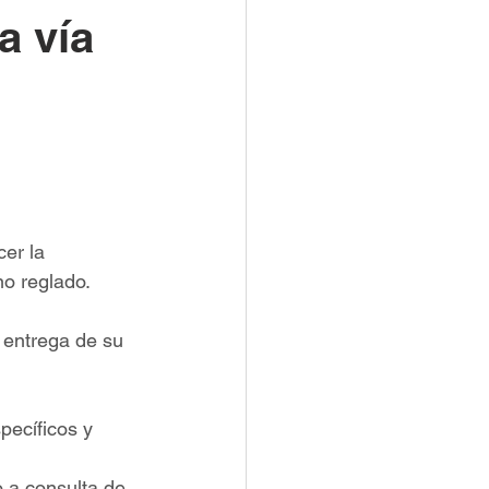
a vía
er la 
no reglado.
 entrega de su 
pecíficos y 
 a consulta de 