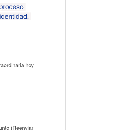
 proceso 
identidad, 
aordinaria hoy 
unto (Reenviar 