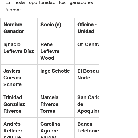
En esta oportunidad los ganadores 
fueron: 
Nombre  
Socio (a)
Oficina - 
Ganador
Unidad
Ignacio 
René 
Of. Central
Leffevre Díaz
Leffevre 
Wood
Javiera 
Inge Schotte
El Bosque 
Cuevas 
Norte
Schotte
Trinidad  
Marcela 
San Carlos 
González 
Riveros 
de 
Riveros
Torres
Apoquindo
Andrés 
Carolina 
Banca 
Ketterer 
Aguirre 
Telefónica
Aguirre
Vargas