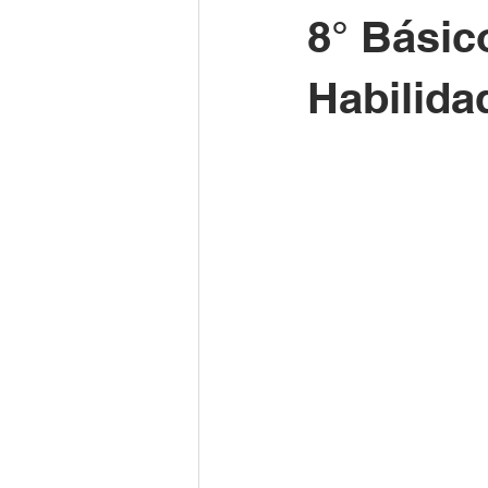
8° Básic
Habilida