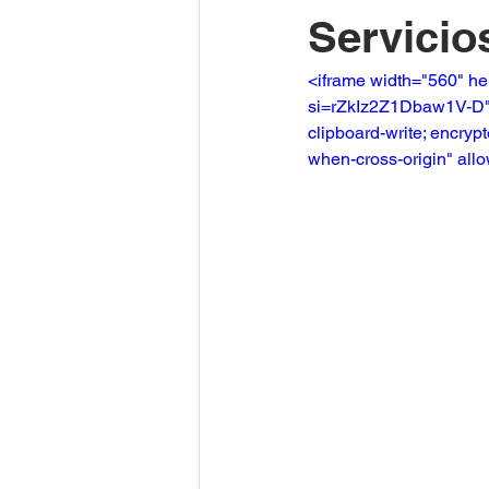
Servicio
<iframe width="560" h
si=rZkIz2Z1Dbaw1V-D" t
clipboard-write; encrypt
when-cross-origin" all