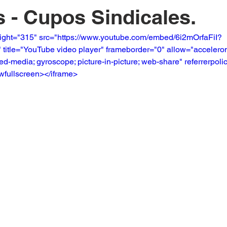
s - Cupos Sindicales.
eight="315" src="https://www.youtube.com/embed/6i2mOrfaFiI?
itle="YouTube video player" frameborder="0" allow="accelerome
ed-media; gyroscope; picture-in-picture; web-share" referrerpolicy
owfullscreen></iframe>