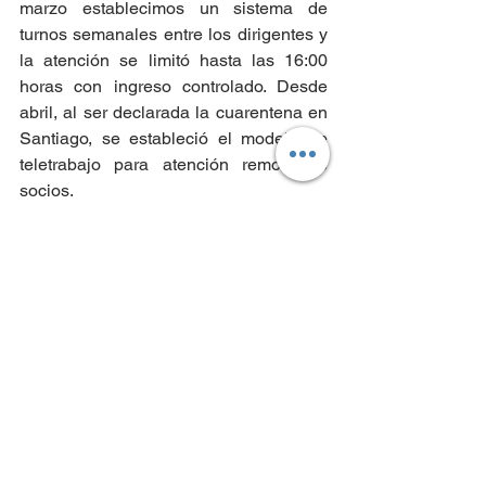
marzo establecimos un sistema de 
turnos semanales entre los dirigentes y 
la atención se limitó hasta las 16:00 
horas con ingreso controlado. Desde 
abril, al ser declarada la cuarentena en 
Santiago, se estableció el modelo de 
teletrabajo para atención remota de 
socios.
Todos los días jueves se despachan 
vales de gas, libros y atención 
presencial de socios por temas 
laborales y/o sociales. El horario de 
atención es desde las 10:00 hasta las 
13:00 horas. Solo cuando se levante la 
cuarentena el Santiago Centro, se 
volverá a sistema de turnos éticos en 
jornada de lunes a viernes.