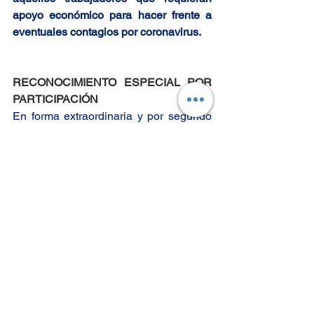
apoyo económico para hacer frente a 
eventuales contagios por coronavirus.
RECONOCIMIENTO ESPECIAL POR 
PARTICIPACIÓN
En forma extraordinaria y por segundo 
año, el Sindicato Banco de Chile otorgó 
a todos quienes enviaron sus 
postulaciones un premio especial de 
$50.000 como reconocimiento por 
haber rendido la PSU. 