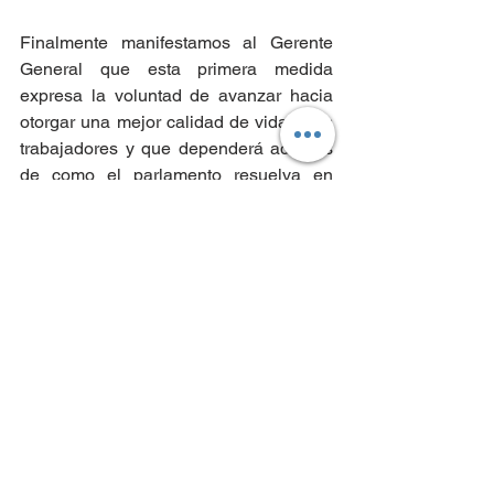
Finalmente manifestamos al Gerente 
General que esta primera medida 
expresa la voluntad de avanzar hacia 
otorgar una mejor calidad de vida a los 
trabajadores y que dependerá además 
de como el parlamento resuelva en 
forma definitiva el proyecto de ley de 
reducción de la jornada a 40 horas 
semanales. 
Acordamos que al término de este 
piloto nos reuniremos nuevamente con 
ambos gerentes para compartir y 
retroalimentar las distintas opiniones de 
los trabajadores que participaron de 
este piloto.
Hacemos un llamado a todos los 