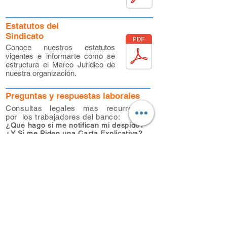
Estatutos del
Sindicato
Conoce nuestros estatutos
vigentes e informarte como se
estructura el Marco Jurídico de
nuestra organización.
Preguntas y respuestas laborales
Consultas legales mas recurrentes
por los trabajadores del banco:
¿Que hago si me notifican mi despido?
¿Y Si me Piden una Carta Explicativa?
¿Debo firmar los anexos de contrato?
Relacionadas con tus derechos en el
trabajo y los procedimientos a los que
te puedes acoger.
Consulta
acá
.